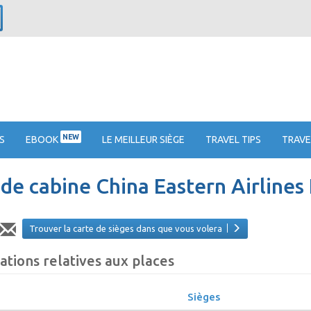
NEW
S
EBOOK
LE MEILLEUR SIÈGE
TRAVEL TIPS
TRAVE
 de cabine China Eastern Airlin
Trouver la carte de sièges dans que vous volera
ations relatives aux places
Sièges