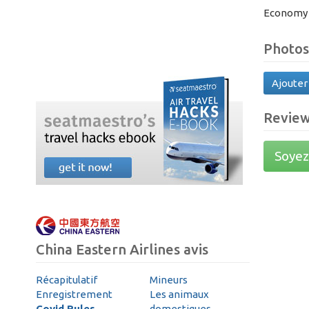
Economy
Photos
Ajouter
Revie
Soyez 
China Eastern Airlines avis
Récapitulatif
Mineurs
Enregistrement
Les animaux
Covid Rules
domestiques