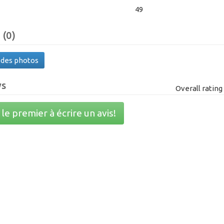
49
 (0)
 des photos
ws
Overall ratin
le premier à écrire un avis!