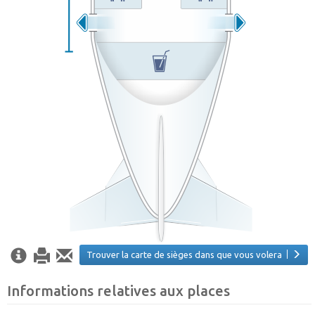
Trouver la carte de sièges dans que vous volera
Informations relatives aux places