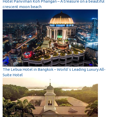
Hotel Panviman Koh Phangan – A treasure on a beautiful
crescent moon beach
The Lebua Hotel in Bangkok – World´s Leading Luxury All-
Suite Hotel