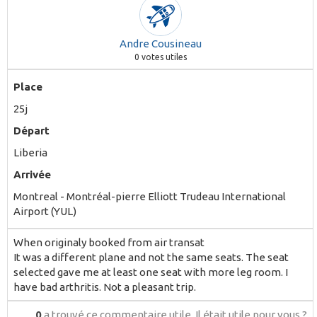
Andre Cousineau
0
votes utiles
Place
25j
Départ
Liberia
Arrivée
Montreal - Montréal-pierre Elliott Trudeau International
Airport (YUL)
When originaly booked from air transat
It was a different plane and not the same seats. The seat
selected gave me at least one seat with more leg room. I
have bad arthritis. Not a pleasant trip.
0
a trouvé ce commentaire utile.
Il était utile pour vous ?