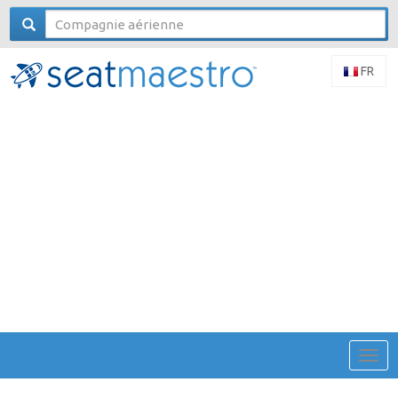
FR
Togg
navig