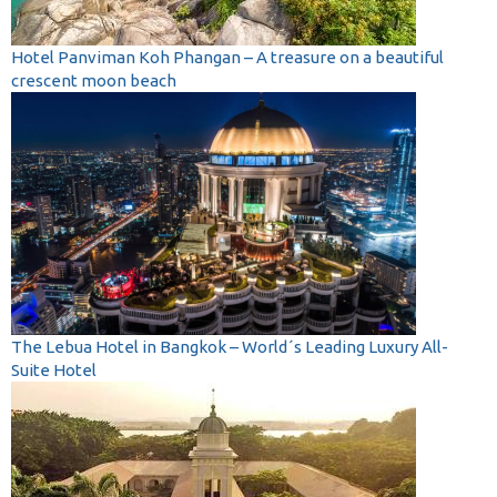
Hotel Panviman Koh Phangan – A treasure on a beautiful
crescent moon beach
The Lebua Hotel in Bangkok – World´s Leading Luxury All-
Suite Hotel