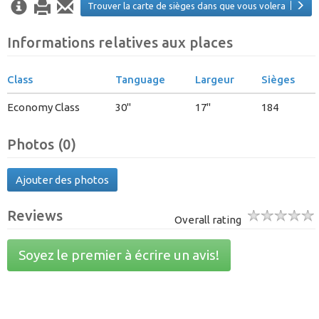
Trouver la carte de sièges dans que vous volera
Informations relatives aux places
Class
Tanguage
Largeur
Sièges
Economy Class
30"
17"
184
Photos (0)
Ajouter des photos
Reviews
Overall rating
Soyez le premier à écrire un avis!