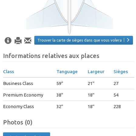
Trouver la carte de sièges dans que vous volera
Informations relatives aux places
Class
Tanguage
Largeur
Sièges
Business Class
59"
21"
27
Premium Economy
38"
18"
54
Economy Class
32"
18"
228
Photos (0)