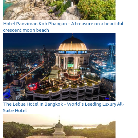
Hotel Panviman Koh Phangan – A treasure on a beautiful
crescent moon beach
The Lebua Hotel in Bangkok – World´s Leading Luxury All-
Suite Hotel