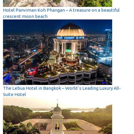
Hotel Panviman Koh Phangan – A treasure on a beautiful
crescent moon beach
The Lebua Hotel in Bangkok – World´s Leading Luxury All-
Suite Hotel