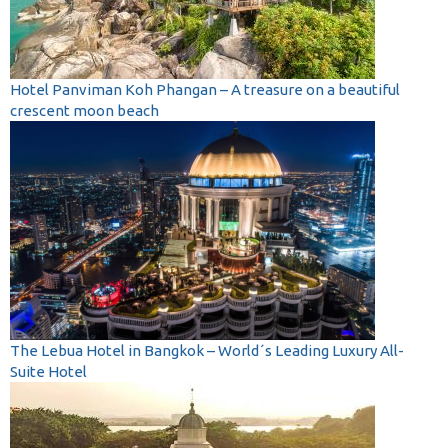
Hotel Panviman Koh Phangan – A treasure on a beautiful
crescent moon beach
The Lebua Hotel in Bangkok – World´s Leading Luxury All-
Suite Hotel