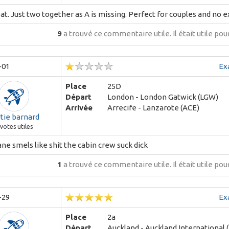
at. Just two together as A is missing. Perfect for couples and no 
9
a trouvé ce commentaire utile.
Il était utile po
-01
Ex
Place
25D
Départ
London - London Gatwick (LGW)
Arrivée
Arrecife - Lanzarote (ACE)
tie barnard
votes utiles
ne smels like shit the cabin crew suck dick
1
a trouvé ce commentaire utile.
Il était utile po
-29
Ex
Place
2a
Départ
Auckland - Auckland International 