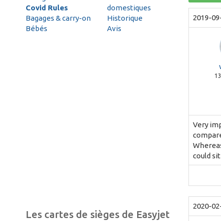
Covid Rules
domestiques
2019-09
Bagages & carry-on
Historique
Bébés
Avis
1
Very imp
compared
Whereas 
could sit
2020-02
Les cartes de sièges de Easyjet