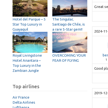
Great se
Hotel del Parque – 5
The Singular,
Star Top Luxury in
Santiago de Chile, is
Guayaquil
a rare 5-Star gem!!
2024-11
ber
Royal Livingstone
OVERCOMING YOUR
1
Hotel Anantara –
FEAR OF FLYING
Top Luxury in the
Good pla
Zambian Jungle
Top airlines
2019-12
Air France
Delta Airlines
Lufthansa