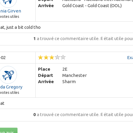
Arrivée
Gold Coast - Gold Coast (OOL)
nia Girven
votes utiles
t, just a bit cold tho
1
a trouvé ce commentaire utile.
Il était utile po
-02
Ex
Place
2E
Départ
Manchester
Arrivée
Sharm
nda Gregory
votes utiles
eat
0
a trouvé ce commentaire utile.
Il était utile po
un avis