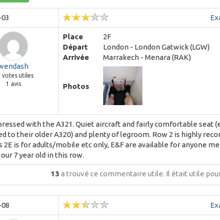
-03
Ex
Place
2F
Départ
London - London Gatwick (LGW)
Arrivée
Marrakech - Menara (RAK)
wendash
3
votes utiles
1 avis
Photos
ressed with the A321. Quiet aircraft and fairly comfortable seat (
 to their older A320) and plenty of legroom. Row 2 is highly re
2E is for adults/mobile etc only, E&F are available for anyone m
 our 7 year old in this row.
13
a trouvé ce commentaire utile.
Il était utile po
-08
Ex