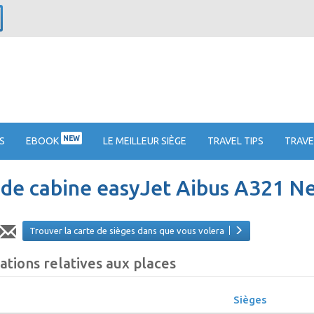
NEW
S
EBOOK
LE MEILLEUR SIÈGE
TRAVEL TIPS
TRAVE
 de cabine easyJet Aibus A321 N
Trouver la carte de sièges dans que vous volera
ations relatives aux places
Sièges