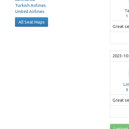
Turkish Airlines
Ta
United Airlines
1
All Seat Maps
Great sea
2023-10
Li
0
Great s
Laissez 