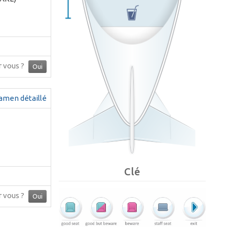
ur vous ?
Oui
amen détaillé
Clé
ur vous ?
Oui