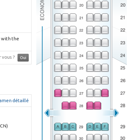
 with the
ur vous ?
Oui
amen détaillé
BCN)