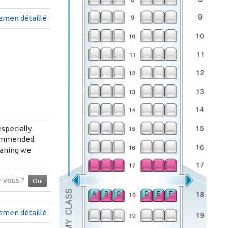
amen détaillé
especially
commended.
eaning we
ur vous ?
Oui
amen détaillé