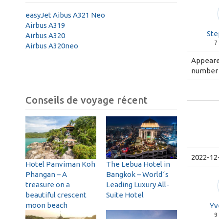
easyJet Aibus A321 Neo
Airbus A319
Ste
Airbus A320
7
Airbus A320neo
Appeare
number 
Conseils de voyage récent
2022-12
Hotel Panviman Koh
The Lebua Hotel in
Phangan – A
Bangkok – World´s
treasure on a
Leading Luxury All-
beautiful crescent
Suite Hotel
moon beach
Yv
9