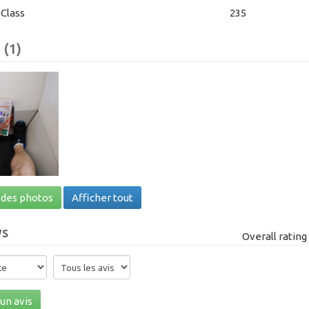
Class
235
 (1)
 des photos
Afficher tout
ws
Overall ratin
un avis