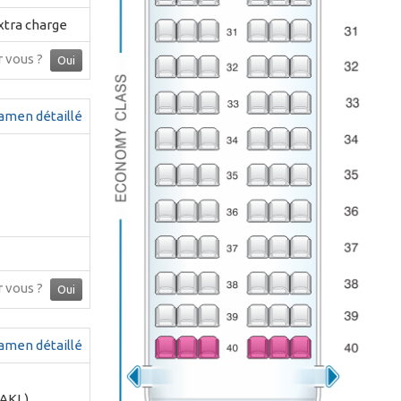
extra charge
ur vous ?
Oui
amen détaillé
ur vous ?
Oui
amen détaillé
(AKL)