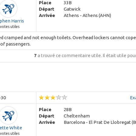
Place
33B
Départ
Gatwick
Arrivée
Athens - Athens (AHN)
phen Harris
votes utiles
d cramped and not enough toilets. Overhead lockers cannot cope
of passengers.
7
a trouvé ce commentaire utile.
Il était utile po
-30
Ex
Place
28B
Départ
Cheltenham
Arrivée
Barcelona - El Prat De Llobregat (
ette White
votes utiles