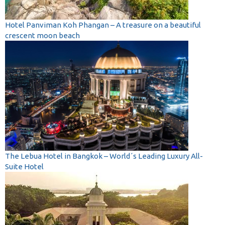
Hotel Panviman Koh Phangan – A treasure on a beautiful
crescent moon beach
The Lebua Hotel in Bangkok – World´s Leading Luxury All-
Suite Hotel