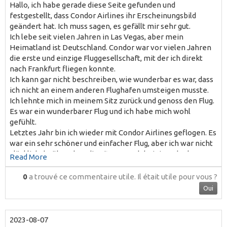
Hallo, ich habe gerade diese Seite gefunden und
festgestellt, dass Condor Airlines ihr Erscheinungsbild
geändert hat. Ich muss sagen, es gefällt mir sehr gut.
Ich lebe seit vielen Jahren in Las Vegas, aber mein
Heimatland ist Deutschland. Condor war vor vielen Jahren
die erste und einzige Fluggesellschaft, mit der ich direkt
nach Frankfurt fliegen konnte.
Ich kann gar nicht beschreiben, wie wunderbar es war, dass
ich nicht an einem anderen Flughafen umsteigen musste.
Ich lehnte mich in meinem Sitz zurück und genoss den Flug.
Es war ein wunderbarer Flug und ich habe mich wohl
gefühlt.
Letztes Jahr bin ich wieder mit Condor Airlines geflogen. Es
war ein sehr schöner und einfacher Flug, aber ich war nicht
glücklich darüber, dass die Sitze so nah beieinander lagen.
Read More
Ich habe lange Beine und es war sehr unangenehm für
mich. Ich bin 73 Jahre alt und für mich ist es viel Geld, nach
0
a trouvé ce commentaire utile.
Il était utile pour vous ?
Deutschland zu fliegen und mich dann wie eine Sadine in
Oui
der Dose zu fühlen. Leider war die Business Class komplett
ausgebucht.
Ich mag Condor Airlines immer noch und werde bei meiner
2023-08-07