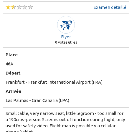
nächsten Auslandsreise wieder mit ihnen fliegen.
Hoffentlich mehr Beinfreiheit und nicht zu teuer.
Examen détaillé
Flyer
0
votes utiles
Place
46A
Départ
Frankfurt - Frankfurt International Airport (FRA)
Arrivée
Las Palmas - Gran Canaria (LPA)
Small table, very narrow seat, little legroom - too small for
a 190cms-person. Screens out of function during flight, only
used for safety video. Flight map is possible via cellular
phone/tablet.