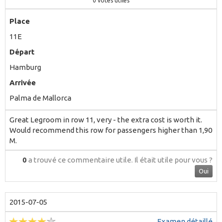
0
votes utiles
Place
11E
Départ
Hamburg
Arrivée
Palma de Mallorca
Great Legroom in row 11, very - the extra cost is worth it.
Would recommend this row for passengers higher than 1,90
M.
0
a trouvé ce commentaire utile.
Il était utile pour vous ?
Oui
2015-07-05
Examen détaillé