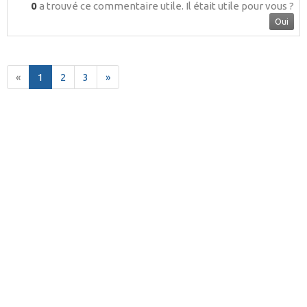
0
a trouvé ce commentaire utile.
Il était utile pour vous ?
Oui
«
1
2
3
»