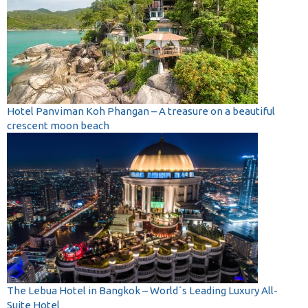
Hotel Panviman Koh Phangan – A treasure on a beautiful
crescent moon beach
The Lebua Hotel in Bangkok – World´s Leading Luxury All-
Suite Hotel