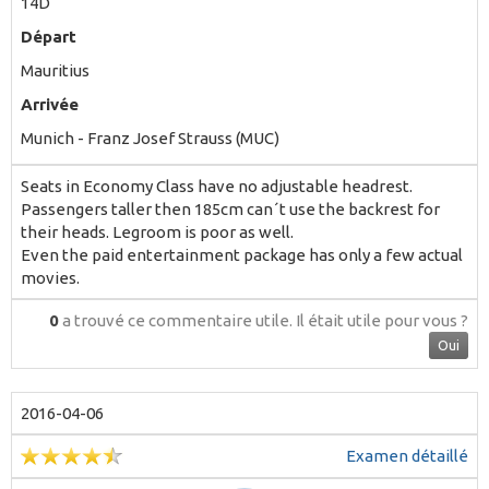
14D
Départ
Mauritius
Arrivée
Munich - Franz Josef Strauss (MUC)
Seats in Economy Class have no adjustable headrest.
Passengers taller then 185cm can´t use the backrest for
their heads. Legroom is poor as well.
Even the paid entertainment package has only a few actual
movies.
0
a trouvé ce commentaire utile.
Il était utile pour vous ?
Oui
2016-04-06
Examen détaillé