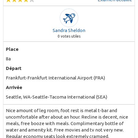
Sandra Sheldon
0
votes utiles
Place
8a
Départ
Frankfurt-Frankfurt International Airport (FRA)
Arrivée
Seattle, WA-Seattle-Tacoma International (SEA)
Nice amount of leg room, foot rest is metal t-bar and
uncomfortable after about an hour. Recline is decent, nice
meals, free booze with meals. Complimentary bottle of
water and amenity kit. Free movies and tv not very new.
Regular economy seats look extremely cramped.